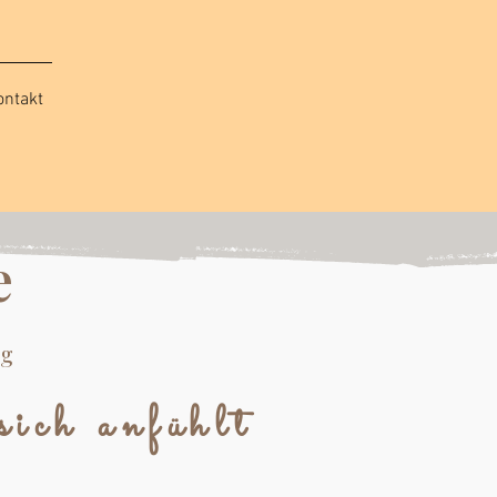
ontakt
e
ng
sich anfühlt