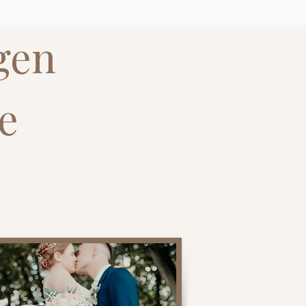
gen
e