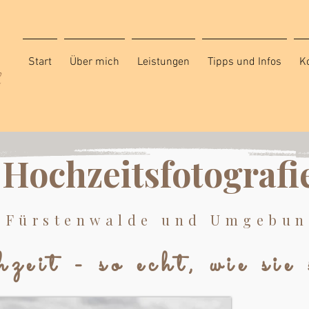
Start
Über mich
Leistungen
Tipps und Infos
K
Hochzeitsfotografi
Fürstenwalde und Umgebu
eit - so echt, wie sie 