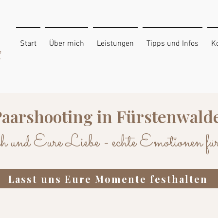
Start
Über mich
Leistungen
Tipps und Infos
K
Paarshooting in Fürstenwald
h und Eure Liebe - echte Emotionen für
Lasst uns Eure Momente festhalten