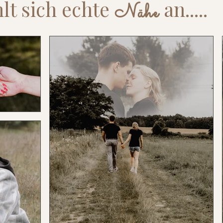
hlt sich echte
an.....
Nähe